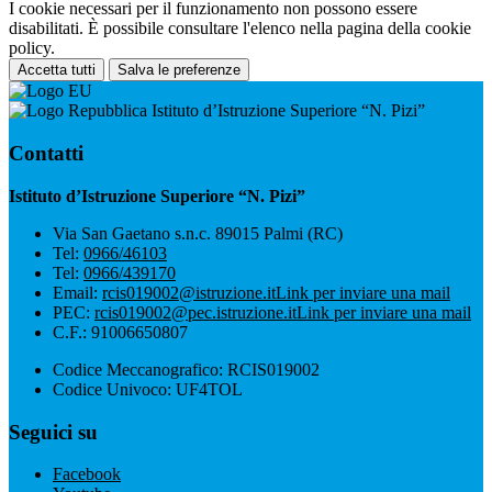
I cookie necessari per il funzionamento non possono essere
disabilitati. È possibile consultare l'elenco nella pagina della cookie
policy.
Accetta tutti
Salva le preferenze
Istituto d’Istruzione Superiore “N. Pizi”
Contatti
Istituto d’Istruzione Superiore “N. Pizi”
Via San Gaetano s.n.c. 89015 Palmi (RC)
Tel:
0966/46103
Tel:
0966/439170
Email:
rcis019002@istruzione.it
Link per inviare una mail
PEC:
rcis019002@pec.istruzione.it
Link per inviare una mail
C.F.: 91006650807
Codice Meccanografico: RCIS019002
Codice Univoco: UF4TOL
Seguici su
Facebook