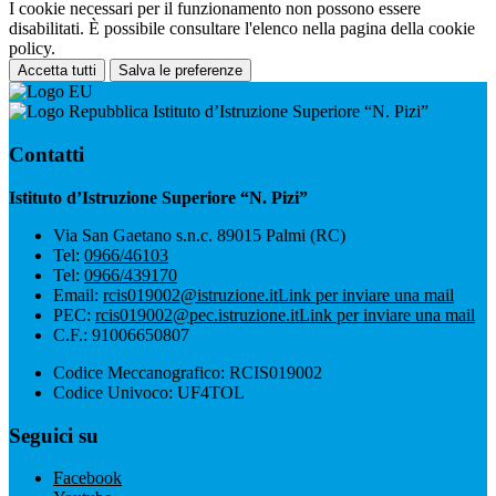
I cookie necessari per il funzionamento non possono essere
disabilitati. È possibile consultare l'elenco nella pagina della cookie
policy.
Accetta tutti
Salva le preferenze
Istituto d’Istruzione Superiore “N. Pizi”
Contatti
Istituto d’Istruzione Superiore “N. Pizi”
Via San Gaetano s.n.c. 89015 Palmi (RC)
Tel:
0966/46103
Tel:
0966/439170
Email:
rcis019002@istruzione.it
Link per inviare una mail
PEC:
rcis019002@pec.istruzione.it
Link per inviare una mail
C.F.: 91006650807
Codice Meccanografico: RCIS019002
Codice Univoco: UF4TOL
Seguici su
Facebook