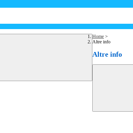
Home
>
Altre info
Altre info