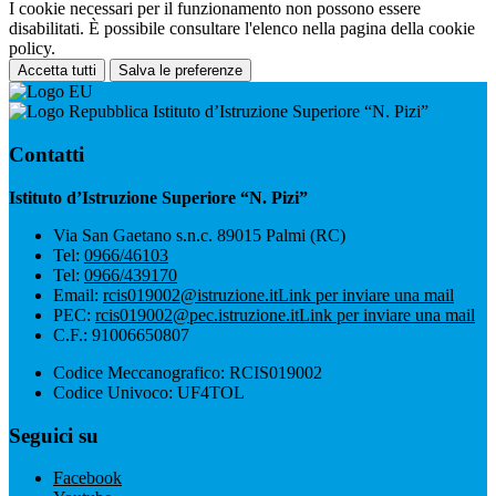
I cookie necessari per il funzionamento non possono essere
disabilitati. È possibile consultare l'elenco nella pagina della cookie
policy.
Accetta tutti
Salva le preferenze
Istituto d’Istruzione Superiore “N. Pizi”
Contatti
Istituto d’Istruzione Superiore “N. Pizi”
Via San Gaetano s.n.c. 89015 Palmi (RC)
Tel:
0966/46103
Tel:
0966/439170
Email:
rcis019002@istruzione.it
Link per inviare una mail
PEC:
rcis019002@pec.istruzione.it
Link per inviare una mail
C.F.: 91006650807
Codice Meccanografico: RCIS019002
Codice Univoco: UF4TOL
Seguici su
Facebook