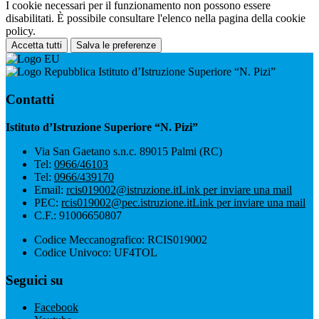
I cookie necessari per il funzionamento non possono essere
disabilitati. È possibile consultare l'elenco nella pagina della cookie
policy.
Accetta tutti
Salva le preferenze
Istituto d’Istruzione Superiore “N. Pizi”
Contatti
Istituto d’Istruzione Superiore “N. Pizi”
Via San Gaetano s.n.c. 89015 Palmi (RC)
Tel:
0966/46103
Tel:
0966/439170
Email:
rcis019002@istruzione.it
Link per inviare una mail
PEC:
rcis019002@pec.istruzione.it
Link per inviare una mail
C.F.: 91006650807
Codice Meccanografico: RCIS019002
Codice Univoco: UF4TOL
Seguici su
Facebook