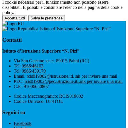
I cookie necessari per il funzionamento non possono essere
disabilitati. È possibile consultare l'elenco nella pagina della cookie
policy.
Accetta tutti
Salva le preferenze
Istituto d’Istruzione Superiore “N. Pizi”
Contatti
Istituto d’Istruzione Superiore “N. Pizi”
Via San Gaetano s.n.c. 89015 Palmi (RC)
Tel:
0966/46103
Tel:
0966/439170
Email:
rcis019002@istruzione.it
Link per inviare una mail
PEC:
rcis019002@pec.istruzione.it
Link per inviare una mail
C.F.: 91006650807
Codice Meccanografico: RCIS019002
Codice Univoco: UF4TOL
Seguici su
Facebook